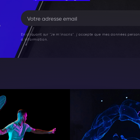
En cliquant sur "Je m'inscris", j’accepte que mes données personn
d’information.