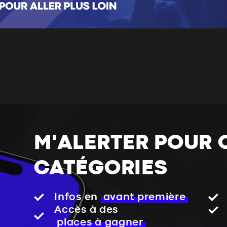
M'ALERTER POUR 
CATÉGORIES
Infos en
avant première
Accès à des
places à gagner