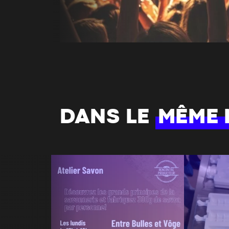
DANS LE
MÊME