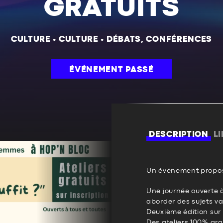
GRATUITS
CULTURE
•
CULTURE
•
DÉBATS, CONFÉRENCES
ÉVÉNEMENT PASSÉ
DESCRIPTION
L
Un événement propos
Une journée ouverte 
aborder des sujets va
Deuxième édition sur l
Des ateliers 100% gra