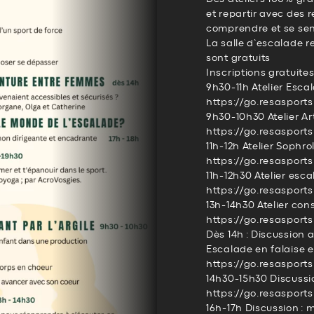
et repartir avec des r
comprendre et se sent
La salle d’escalade re
sont gratuits
Inscriptions gratuites 
9h30-11h Atelier Esc
https://go.resasport
9h30-10h30 Atelier Ar
https://go.resasport
11h-12h Atelier Sophro
https://go.resaspor
11h-12h30 Atelier esc
https://go.resasport
13h-14h30 Atelier co
https://go.resasport
Dès 14h : Discussion a
Escalade en falaise e
https://go.resasport
14h30-15h30 Discussio
https://go.resasport
16h-17h Discussion :