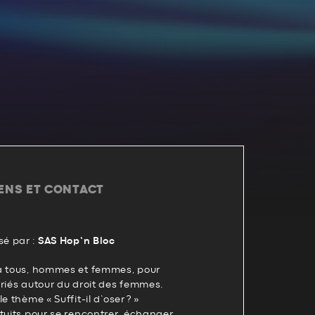
IENS ET CONTACT
é par :
SAS Hop’n Bloc
à tous, hommes et femmes, pour
riés autour du droit des femmes.
e thème « Suffit-il d’oser ? »
tuits pour se rencontrer, échanger