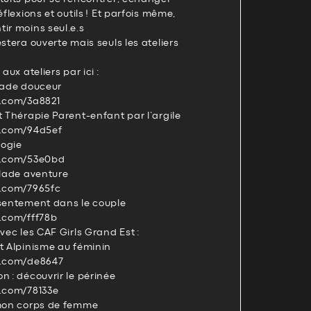
éflexions et outils ! Et parfois même,
ir moins seul.e.s
stera ouverte mais seuls les ateliers
aux ateliers par ici :
alade douceur
s.com/3a8821
t Thérapie Parent-enfant par l’argile
s.com/94d5ef
logie
ts.com/53e0bd
alade aventure
s.com/7965fc
nsentement dans le couple
s.com/fff78b
vec les CAF Girls Grand Est :
t Alpinisme au féminin
s.com/de8647
n : découvrir le périnée
s.com/78133e
 mon corps de femme