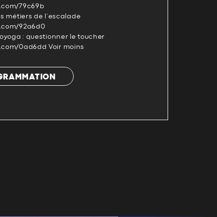
s.com/79c69b
es métiers de l’escalade
ts.com/92a6d0
royoga : questionner le toucher
s.com/0ad6dd Voir moins
OGRAMMATION