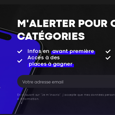
M'ALERTER POUR 
CATÉGORIES
Infos en
avant première
Accès à des
places à gagner
En cliquant sur "Je m'inscris", j’accepte que mes données personn
d’information.