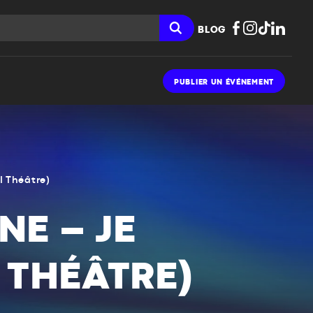
BLOG
PUBLIER UN ÉVÉNEMENT
I Théâtre)
NE – JE
I THÉÂTRE)