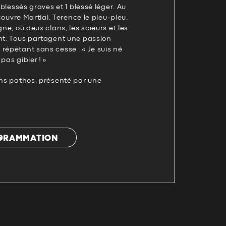
2 blessés graves et 1 blessé léger. Au
écouvre Martial, Terence le pleu-pleu,
gne, où deux clans, les scieurs et les
ent. Tous partagent une passion
répétant sans cesse : « Je suis né
pas gibier ! »
ans pathos, présenté par une
OGRAMMATION