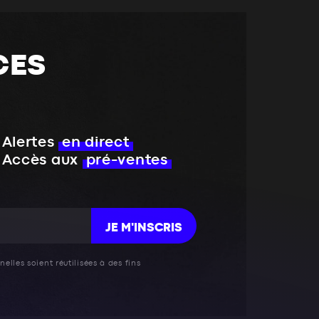
CES
Alertes
en direct
Accès aux
pré-ventes
JE M'INSCRIS
elles soient réutilisées à des fins