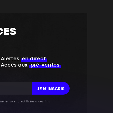
CES
Alertes
en direct
Accès aux
pré-ventes
JE M'INSCRIS
elles soient réutilisées à des fins