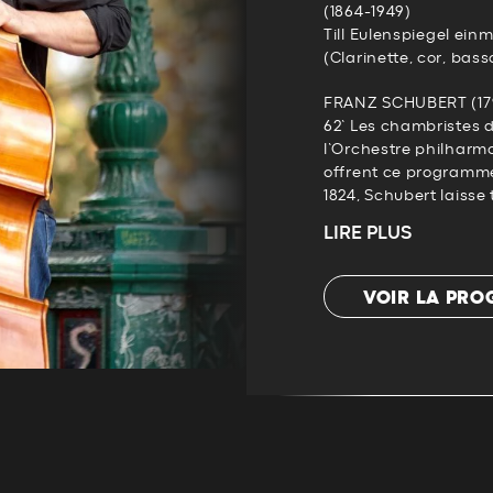
(1864-1949)
Till Eulenspiegel ein
(Clarinette, cor, bass
FRANZ SCHUBERT (179
62’ Les chambristes d
l’Orchestre philharm
offrent ce programme
1824, Schubert laisse 
LIRE PLUS
VOIR LA PR