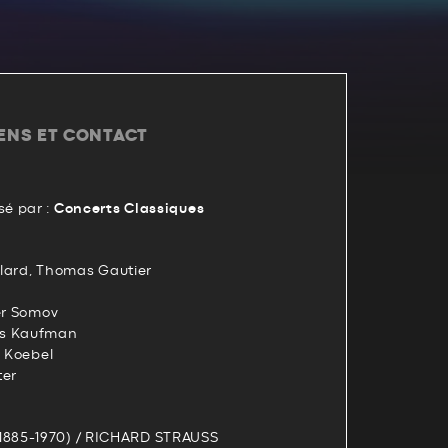
IENS ET CONTACT
é par :
Concerts Classiques
illard, Thomas Gautier
er Somov
as Kaufman
n Koebel
ter
885-1970) / RICHARD STRAUSS