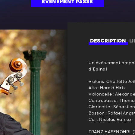
ÉVÉNEMENT PASSÉ
DESCRIPTION
L
Un événement propos
d’Epinal
Violons: Charlotte Ju
Alto : Harold Hirtz
Violoncelle : Alexand
Contrebasse : Thom
Clarinette : Sébastie
Basson : Rafael Angs
Cor : Nicolas Ramez
FRANZ HASENÖHRL (1