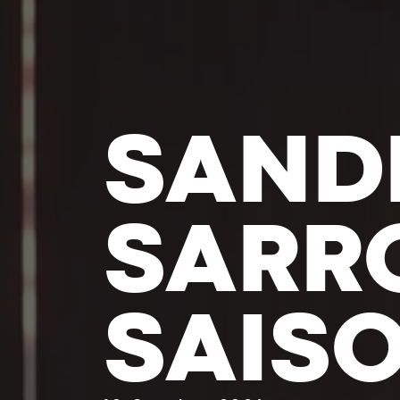
MARC
BRET 
TÊTE