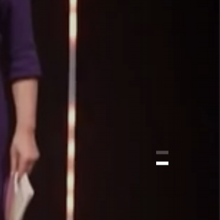
E LE
MA