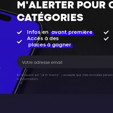
M'ALERTER POUR 
CATÉGORIES
Infos en
avant première
Accès à des
places à gagner
En cliquant sur "Je m'inscris", j’accepte que mes données personn
d’information.