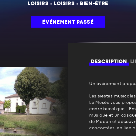
LOISIRS
•
LOISIRS
•
BIEN-ÊTRE
ÉVÉNEMENT PASSÉ
DESCRIPTION
L
Un événement propos
Les siestes musicale
Le Musée vous propo
cadre bucolique… Emp
musique et un casque
du Madon et découvre
concoctées, en lien av