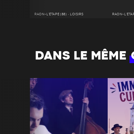
RAON-L'ÉTAPE (88) • LOISIRS
RAON-L'ÉTAPE
DANS LE MÊME