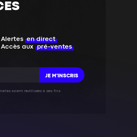
CES
Alertes
en direct
Accès aux
pré-ventes
JE M'INSCRIS
elles soient réutilisées à des fins