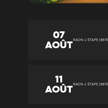
07
RAON-L'ÉTAPE (8811
AOÛT
INFORMATIONS
11
Le 07 Août 2026
RAON-L'ÉTAPE (8811
AOÛT
RAON-L'ÉTAPE 88110
ITINÉRAIRE
À 10:00
Tarif plein : 5 a 10 € par sé