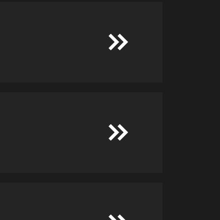
+
−
+