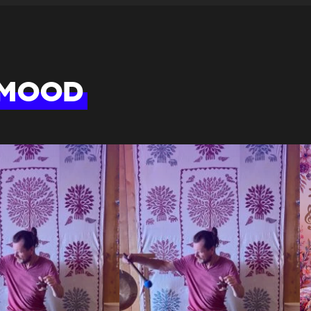
CARTE
 MOOD
ance