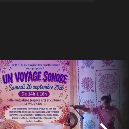
+
−
+
−