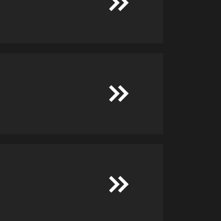
−
+
−
+
−