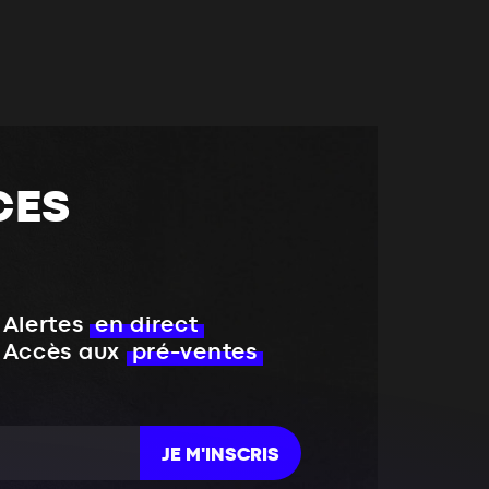
CES
Alertes
en direct
Accès aux
pré-ventes
JE M'INSCRIS