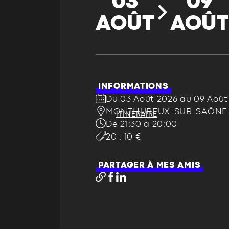
03
09
AOÛT
AOÛ
INFORMATIONS
Du 03 Août 2026 au 09 Août
MONTHUREUX-SUR-SAÔNE 
ITINÉRAIRE
De 21:30 à 20:00
20 : 10 €
PARTAGER À MES AMIS