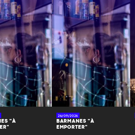
26/09/2026
ES "À
BARMANES "À
ER"
EMPORTER"