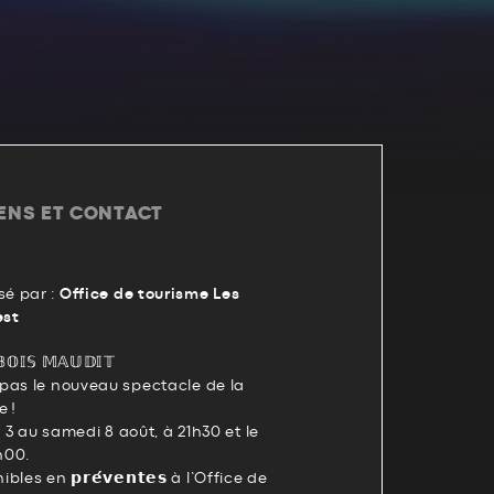
IENS ET CONTACT
é par :
Office de tourisme Les
est
𝕆𝕀𝕊 𝕄𝔸𝕌𝔻𝕀𝕋
pas le nouveau spectacle de la
 !
i 3 au samedi 8 août, à 21h30 et le
h00.
les en 𝗽𝗿𝗲́𝘃𝗲𝗻𝘁𝗲𝘀 à l’Office de