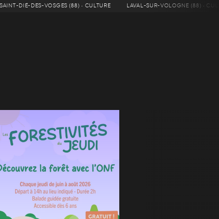
SAINT-DIÉ-DES-VOSGES (88) • CULTURE
LAVAL-SUR-VOLOGNE (88) • CU