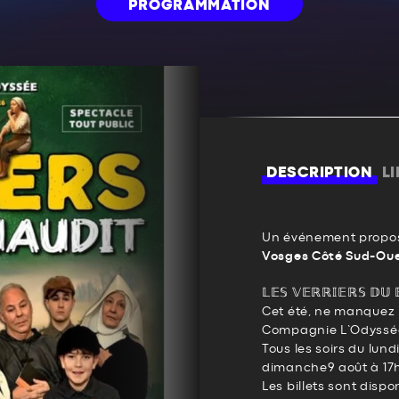
PROGRAMMATION
DESCRIPTION
L
Un événement propos
Vosges Côté Sud-Ou
𝕃𝔼𝕊 𝕍𝔼ℝℝ𝕀𝔼ℝ𝕊 𝔻𝕌 
Cet été, ne manquez 
Compagnie L’Odyssée
Tous les soirs du lund
dimanche9 août à 17
Les billets sont disponib