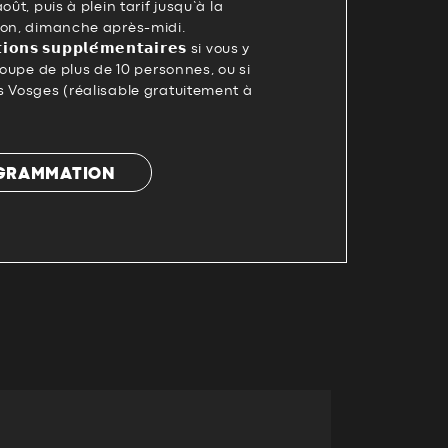
oût, puis à plein tarif jusqu’à la
ion, dimanche après-midi.
𝗼𝗻𝘀 𝘀𝘂𝗽𝗽𝗹𝗲́𝗺𝗲𝗻𝘁𝗮𝗶𝗿𝗲𝘀 si vous y
roupe de plus de 10 personnes, ou si
s Vosges (réalisable gratuitement à
OGRAMMATION