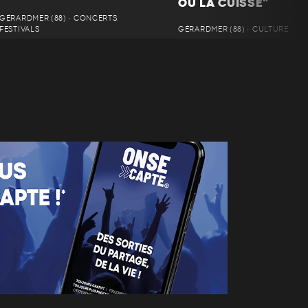
OU LA CUISSE"
GÉRARDMER (88) • CONCERTS,
FESTIVALS
GÉRARDMER (88) • CULTURE