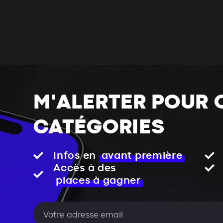
M'ALERTER POUR 
CATÉGORIES
Infos en
avant première
Accès à des
places à gagner