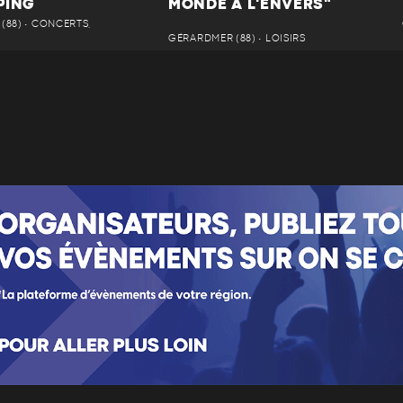
PING
MONDE À L'ENVERS"
(88) • CONCERTS,
GÉRARDMER (88) • LOISIRS