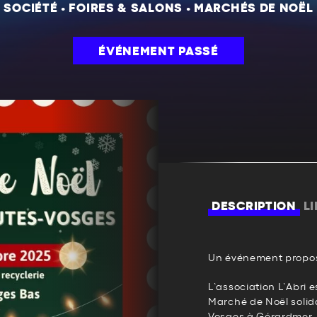
SOCIÉTÉ
•
FOIRES & SALONS
•
MARCHÉS DE NOËL
ÉVÉNEMENT PASSÉ
DESCRIPTION
L
Un événement propos
L’association L’Abri 
Marché de Noël solida
Vosges à Gérardmer.