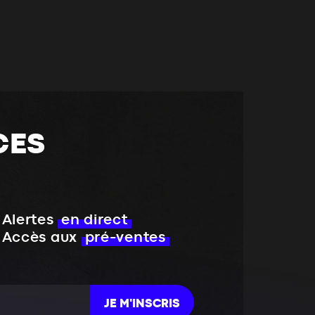
CES
Alertes
en direct
Accès aux
pré-ventes
JE M'INSCRIS