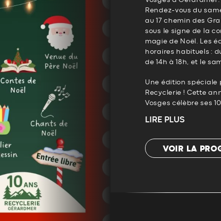
Rendez-vous du same
au 17 chemin des Gr
sous le signe de la con
magie de Noël. Les é
horaires habituels : 
de 14h à 18h, et le sa
Une édition spéciale p
Recyclerie ! Cette an
Vosges célèbre ses 10 
LIRE PLUS
VOIR LA PR