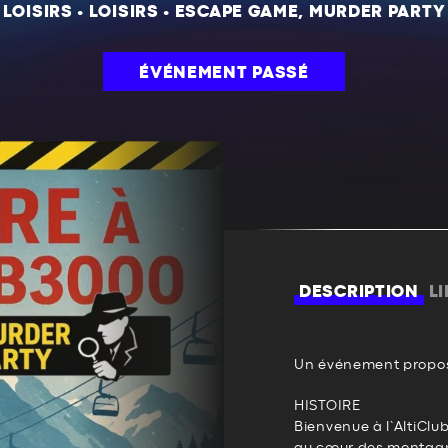
LOISIRS
•
LOISIRS
•
ESCAPE GAME, MURDER PARTY
ÉVÉNEMENT PASSÉ
DESCRIPTION
L
Un événement propos
HISTOIRE
Bienvenue à l’AltiCl
au cœur des montagne