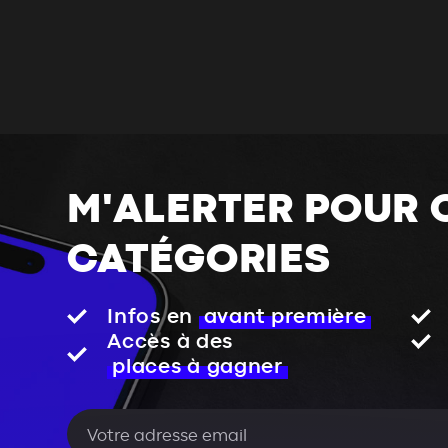
M'ALERTER POUR 
CATÉGORIES
Infos en
avant première
Accès à des
places à gagner