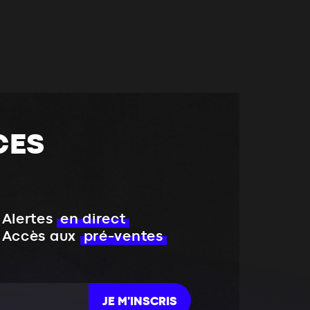
CES
Alertes
en direct
Accès aux
pré-ventes
JE M'INSCRIS