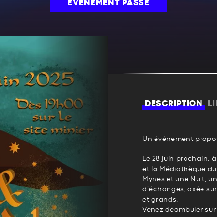
ÉVÉNEMENT PASSÉ
DESCRIPTION
L
Un événement propos
Le 28 juin prochain, 
et la Médiathèque du 
Mynes et une Nuit, une
d’échanges, axée sur 
et grands.
Venez déambuler sur l