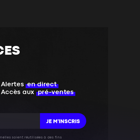
CES
Alertes
en direct
Accès aux
pré-ventes
JE M'INSCRIS
elles soient réutilisées à des fins