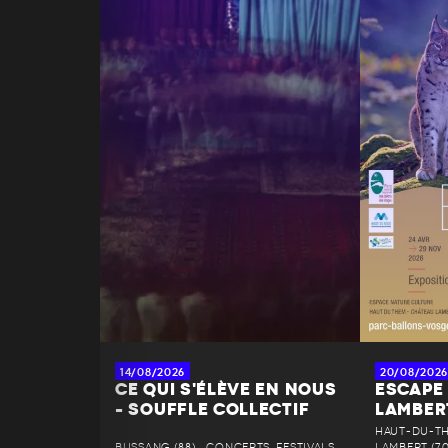
14/08/2026
20/08/2026
CE QUI S'ÉLÈVE EN NOUS
ESCAPE
- SOUFFLE COLLECTIF
LAMBER
HAUT-DU-T
BUSSANG (88) • CONCERTS, FESTIVALS
LAMBERT (70