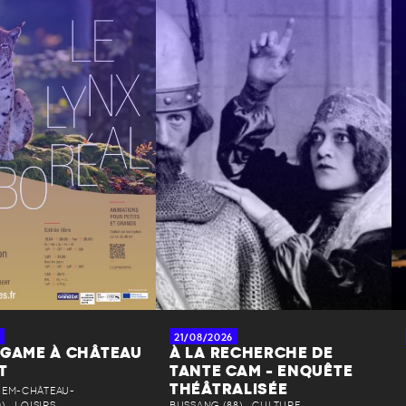
21/08/2026
 GAME À CHÂTEAU
À LA RECHERCHE DE
T
TANTE CAM - ENQUÊTE
THÉÂTRALISÉE
HEM-CHÂTEAU-
) • LOISIRS
BUSSANG (88) • CULTURE