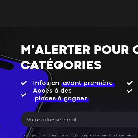
M'ALERTER POUR 
CATÉGORIES
Infos en
avant première
Accès à des
places à gagner
En cliquant sur "Je m'inscris", j’accepte que mes données personn