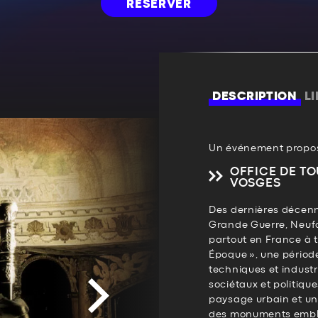
RÉSERVER
DESCRIPTION
L
Un événement propos
OFFICE DE TO
VOSGES
Des dernières décenni
Grande Guerre, Neu
partout en France à t
Époque », une périod
techniques et industr
sociétaux et politiqu
paysage urbain et une
des monuments emblé