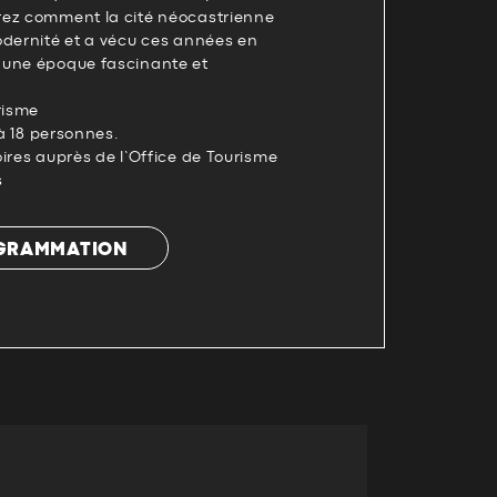
rez comment la cité néocastrienne
odernité et a vécu ces années en
 une époque fascinante et
risme
 à 18 personnes.
ires auprès de l’Office de Tourisme
s
OGRAMMATION