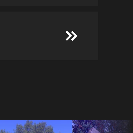
+
−
+
−