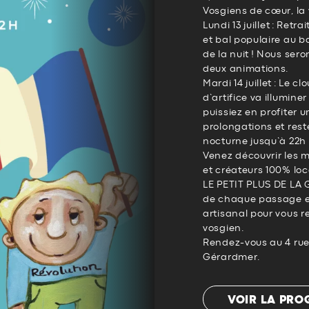
Vosgiens de cœur, la v
Lundi 13 juillet : Ret
et bal populaire au b
de la nuit ! Nous sero
deux animations.
Mardi 14 juillet : Le c
d’artifice va illumine
puissiez en profiter 
prolongations et res
nocturne jusqu’à 22h 
Venez découvrir les m
et créateurs 100% loc
LE PETIT PLUS DE LA G
de chaque passage en
artisanal pour vous re
vosgien.
Rendez-vous au 4 rue
Gérardmer.
VOIR LA PR