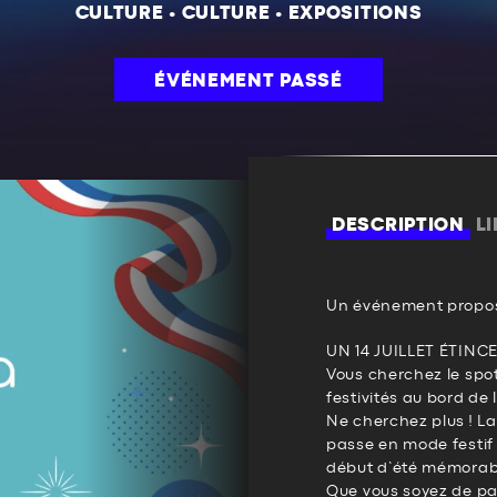
CULTURE
•
CULTURE
•
EXPOSITIONS
ÉVÉNEMENT PASSÉ
DESCRIPTION
L
Un événement propos
UN 14 JUILLET ÉTIN
Vous cherchez le spot
festivités au bord de 
Ne cherchez plus ! L
passe en mode festif 
début d’été mémorab
Que vous soyez de p