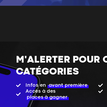
M'ALERTER POUR 
CATÉGORIES
Infos en
avant première
Accès à des
places à gagner