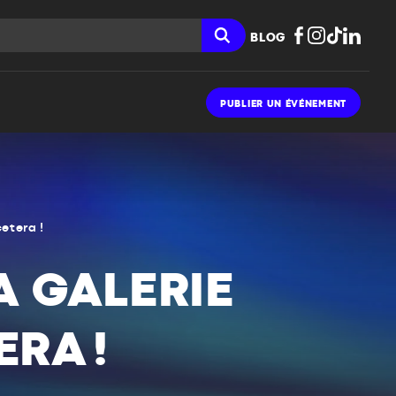
BLOG
PUBLIER UN ÉVÉNEMENT
cetera !
LA GALERIE
RA !