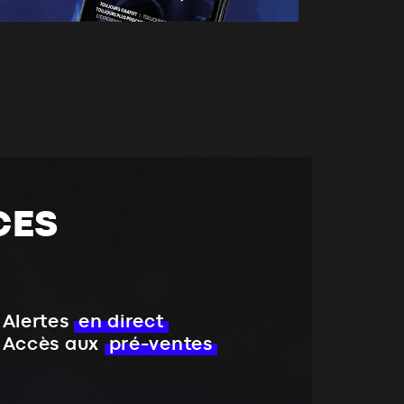
CES
Alertes
en direct
Accès aux
pré-ventes