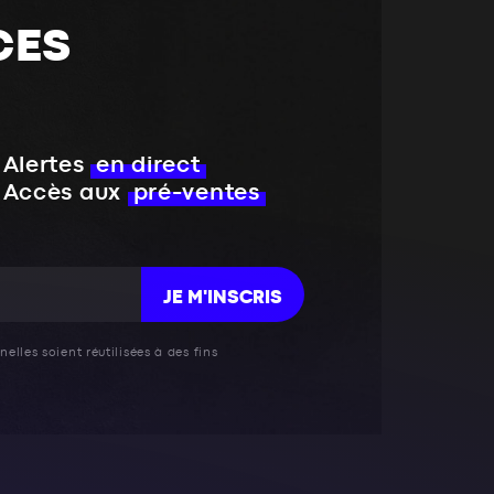
CES
Alertes
en direct
Accès aux
pré-ventes
JE M'INSCRIS
elles soient réutilisées à des fins