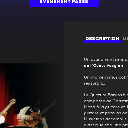
ÉVÉNEMENT PASSÉ
DESCRIPTION
L
Un événement propos
de l’Ouest Vosgien
Un moment musical ra
ressurgit…
Le Quatuor Barrios M
composée de Christin
Maza à la guitare et
guitare et percussion
Musiciens accomplis,
classique et d’une p