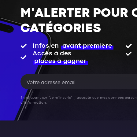
M'ALERTER POUR 
CATÉGORIES
Infos en
avant première
Accès à des
places à gagner
En cliquant sur "Je m'inscris", j’accepte que mes données personn
d’information.