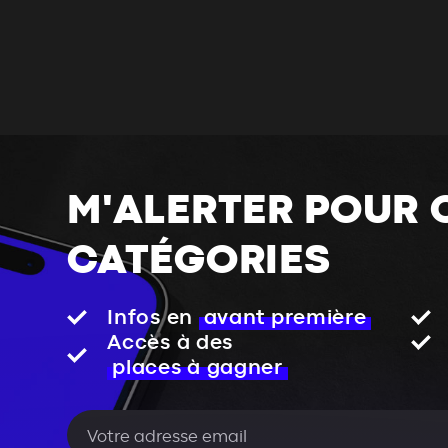
M'ALERTER POUR 
CATÉGORIES
Infos en
avant première
Accès à des
places à gagner