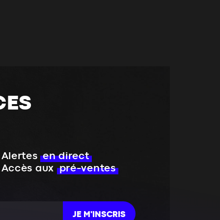
CES
Alertes
en direct
Accès aux
pré-ventes
JE M'INSCRIS