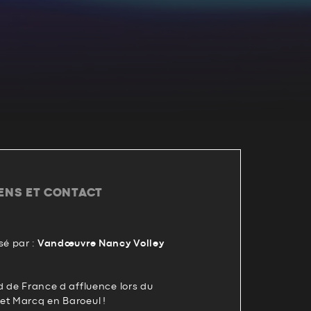
IENS ET CONTACT
é par :
Vandœuvre Nancy Volley
d de France d affluence lors du
et Marcq en Baroeul !