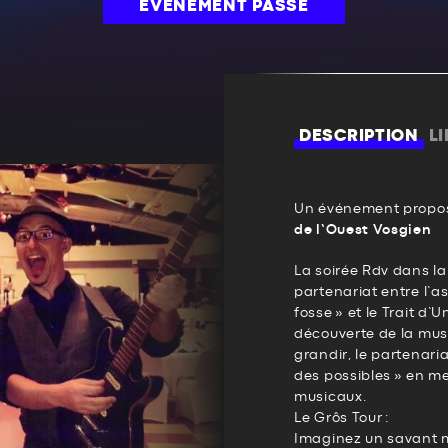
ÉVÉNEMENT PASSÉ
DESCRIPTION
L
Un événement propos
de l’Ouest Vosgien
La soirée Rdv dans la 
partenariat entre l’a
fosse » et le Trait d’U
découverte de la mus
grandir, le partenari
des possibles » en m
musicaux.
Le Grôs Tour :
Imaginez un savant m