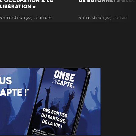
L’OCCUPATION À LA
DE BÂTONNETS GLAC
LIBÉRATION »
NEUFCHÂTEAU (88) • CULTURE
NEUFCHÂTEAU (88) • LOISIRS