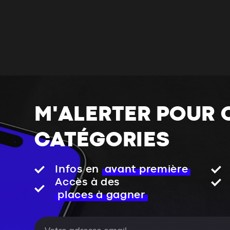
M'ALERTER POUR 
CATÉGORIES
Infos en
avant première
Accès à des
places à gagner