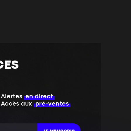
CES
Alertes
en direct
Accès aux
pré-ventes