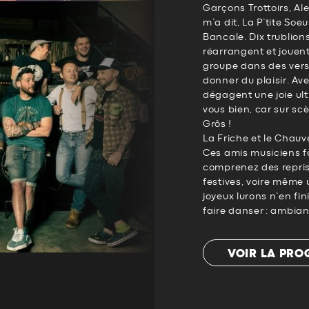
Garçons Trottoirs, Al
m’a dit, La P’tite So
Bancale. Dix trublions
réarrangent et jouen
groupe dans des versi
donner du plaisir. Ave
dégagent une joie ul
vous bien, car sur sc
Grôs !
La Friche et le Chauve
Ces amis musiciens fo
comprenez des repris
festives, voire même
joyeux lurons n’en fi
faire danser : ambian
VOIR LA PR