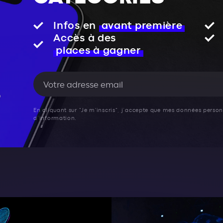
Infos en
avant première
Accès à des
places à gagner
En cliquant sur "Je m'inscris", j’accepte que mes données personn
d’information.