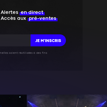
Alertes
en direct
Accès aux
pré-ventes
JE M'INSCRIS
elles soient réutilisées à des fins