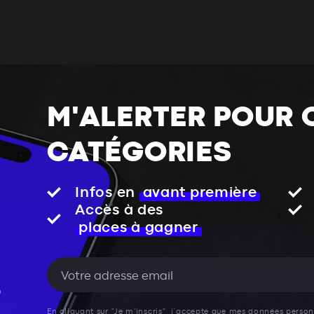
M'ALERTER POUR 
CATÉGORIES
Infos en
avant première
Accès à des
places à gagner
En cliquant sur "Je m'inscris", j’accepte que mes données personn