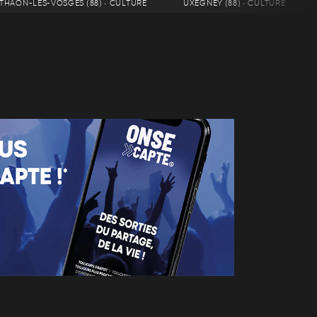
THAON-LES-VOSGES (88) • CULTURE
UXEGNEY (88) • CULTURE