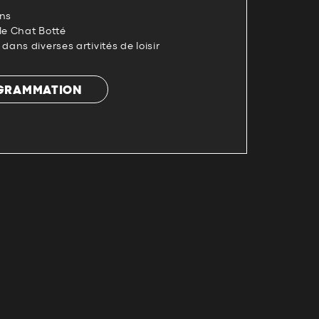
ins
le Chat Botté
ns diverses artivités de loisir
OGRAMMATION