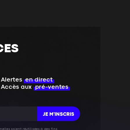
CES
Alertes
en direct
Accès aux
pré-ventes
JE M'INSCRIS
elles soient réutilisées à des fins