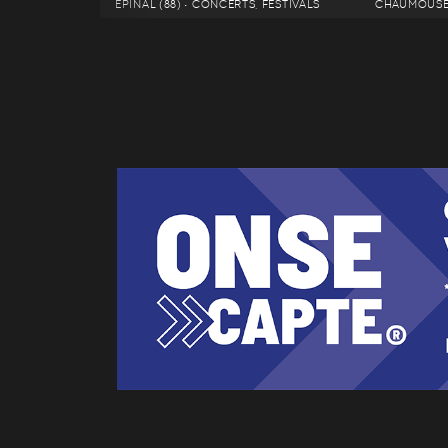
ÉPINAL (88) • CONCERTS, FESTIVALS
CHAUMOUSEY