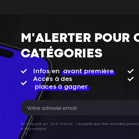
M'ALERTER POUR 
CATÉGORIES
Infos en
avant première
Accès à des
places à gagner
En cliquant sur "Je m'inscris", j’accepte que mes données personn
d’information.