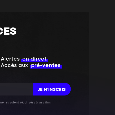
CES
Alertes
en direct
Accès aux
pré-ventes
JE M'INSCRIS
elles soient réutilisées à des fins