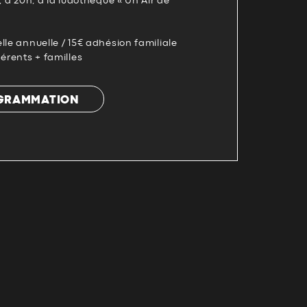
, à 20h, à la ludothèque « Un Air de
lle annuelle / 15€ adhésion familiale
hérents + familles
OGRAMMATION