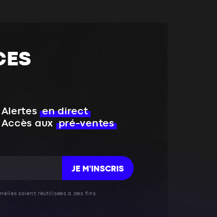
CES
Alertes
en direct
Accès aux
pré-ventes
JE M'INSCRIS
elles soient réutilisées à des fins