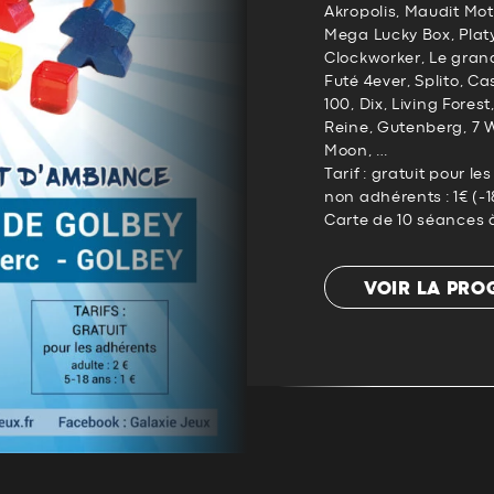
Akropolis, Maudit Mot 
Mega Lucky Box, Plat
Clockworker, Le grand
Futé 4ever, Splito, Ca
100, Dix, Living Fores
Reine, Gutenberg, 7 
Moon, …
Tarif : gratuit pour l
non adhérents : 1€ (-1
Carte de 10 séances à
VOIR LA PR