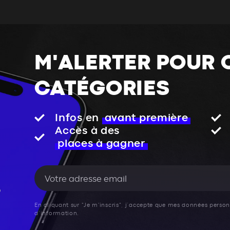
M'ALERTER POUR 
CATÉGORIES
Infos en
avant première
Accès à des
places à gagner
En cliquant sur "Je m'inscris", j’accepte que mes données personn
d’information.