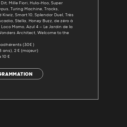
Dit, Mille Fiori, Hula-Hoo, Super
ypus, Turing Machine, Tracks,
 Kiwiz, Smart 10, Splendor Duel, Très
scadia, Stella, Honey Buzz, de zéro à
t, Loco Momo, Azul 4 – Le Jardin de la
Wonders Architect, Welcome to the
es adhérents (30€ )
8 ans), 2 € (majeur)
 10 €
OGRAMMATION