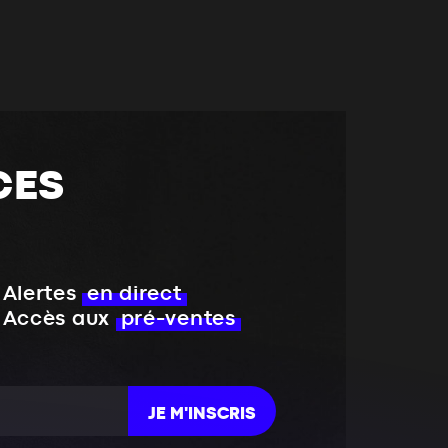
CES
Alertes
en direct
Accès aux
pré-ventes
JE M'INSCRIS