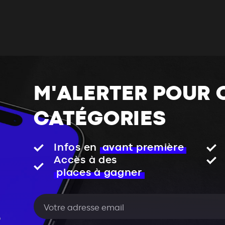
M'ALERTER POUR 
CATÉGORIES
Infos en
avant première
Accès à des
places à gagner