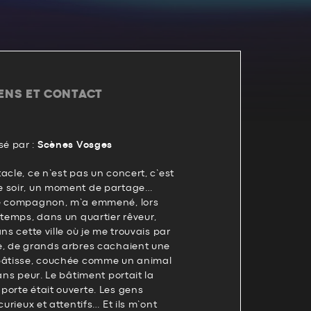
IENS ET CONTACT
é par :
Scènes Vosges
acle, ce n’est pas un concert, c’est
e soir, un moment de partage…
le compagnon, m’a emmené, lors
ntemps, dans un quartier rêveur,
ns cette ville où je me trouvais par
e, de grands arbres cachaient une
 bâtisse, couchée comme un animal
ans peur. Le bâtiment portait la
porte était ouverte. Les gens
curieux et attentifs… Et ils m’ont