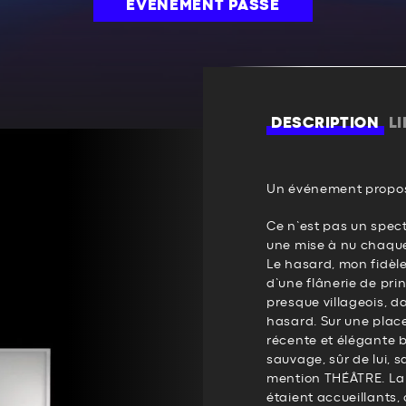
ÉVÉNEMENT PASSÉ
DESCRIPTION
L
Un événement propos
Ce n’est pas un spect
une mise à nu chaqu
Le hasard, mon fidè
d’une flânerie de pri
presque villageois, da
hasard. Sur une plac
récente et élégante
sauvage, sûr de lui, s
mention THÉÂTRE. La 
étaient accueillants, 