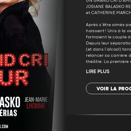
UN GRAND CRI D’AMO
JOSIANE BALASKO R
et CATHERINE MARC
Après s’être aimés pa
haïssent ! Unis à la 
formaient le couple d’
Depuis leur séparati
(et dans l’alcool) ta
relancer sa carrière 
théâtre. La première 
LIRE PLUS
VOIR LA PR