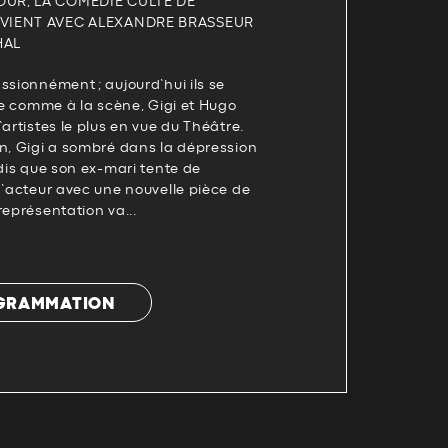
UR, LA COMÉDIE CULTE DE
EVIENT AVEC ALEXANDRE BRASSEUR
HAL
ssionnément ; aujourd’hui ils se
vie comme à la scène, Gigi et Hugo
artistes le plus en vue du Théâtre.
on, Gigi a sombré dans la dépression
ndis que son ex-mari tente de
d’acteur avec une nouvelle pièce de
représentation va...
OGRAMMATION