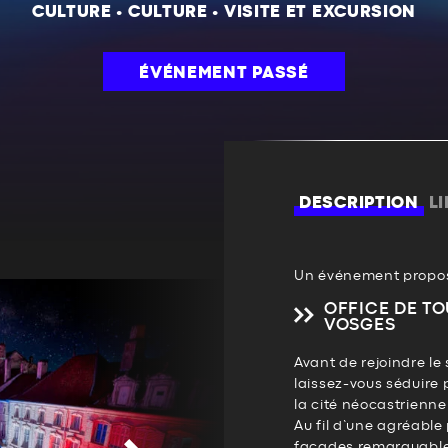
CULTURE
•
CULTURE
•
VISITE ET EXCURSION
ÉVÉNEMENT PASSÉ
DESCRIPTION
L
Un événement propos
OFFICE DE TO
VOSGES
Avant de rejoindre le 
laissez-vous séduire 
la cité néocastrienne
Au fil d’une agréabl
façades remarquable