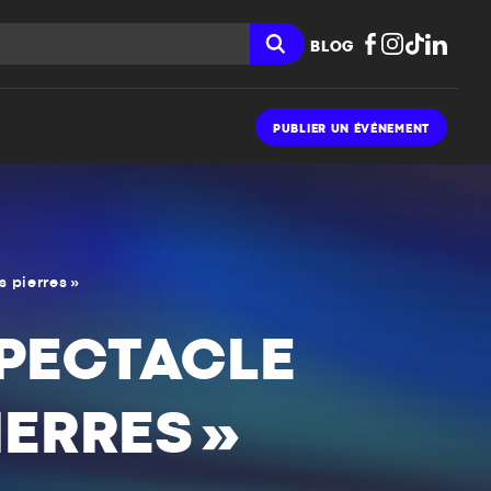
BLOG
PUBLIER UN ÉVÉNEMENT
s pierres »
SPECTACLE
IERRES »