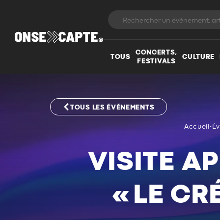
CONCERTS,
TOUS
CULTURE
FESTIVALS
TOUS LES ÉVÉNEMENTS
Accueil
•
É
VISITE A
« LE CR