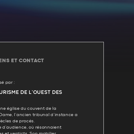
IENS ET CONTACT
é par :
URISME DE L’OUEST DES
nne église du couvent de la
ame, l’ancien tribunal d’instance a
ècles de procés.
e d’audience, où résonnaient
ies et verdicts. Son mobilier