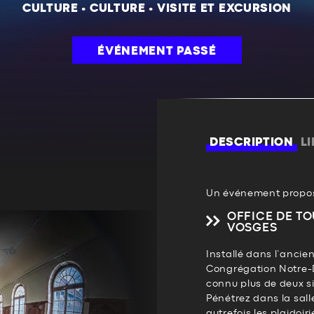
CULTURE
•
CULTURE
•
VISITE ET EXCURSION
ÉVÉNEMENT PASSÉ
DESCRIPTION
L
Un événement propos
OFFICE DE TO
VOSGES
Installé dans l’ancie
Congrégation Notre-D
connu plus de deux si
Pénétrez dans la sall
autrefois les plaidoir