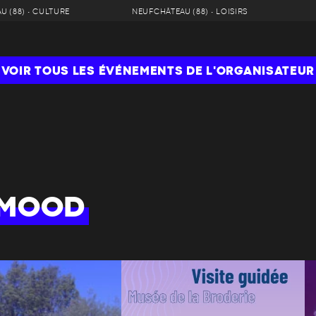
 (88) • CULTURE
NEUFCHÂTEAU (88) • LOISIRS
VOIR TOUS LES ÉVÉNEMENTS DE L'ORGANISATEUR
 MOOD