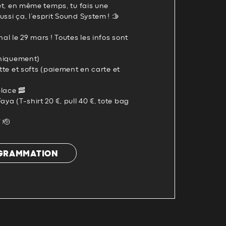
 et, en même temps, tu fais une
ssi ça, l’esprit Sound System ! 🫱
al le 29 mars ! Toutes les infos sont
 uniquement)
otte et softs (paiement en carte et
lace 🥓
a (T-shirt 20 €, pull 40 €, tote bag
 🫡
OGRAMMATION