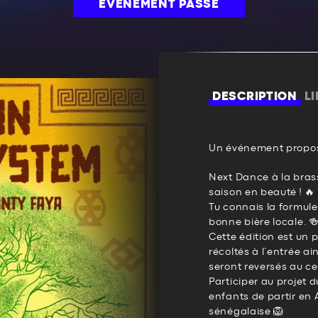
ÉVÉNEMENT PASSÉ
DESCRIPTION
L
Un événement propos
Next Dance à la brass
saison en beauté ! 🔥
Tu connais la formule 
bonne bière locale. 
Cette édition est un 
récoltés à l’entrée ai
seront reversés au cen
Participer au projet 
enfants de partir en A
sénégalaise 🦁