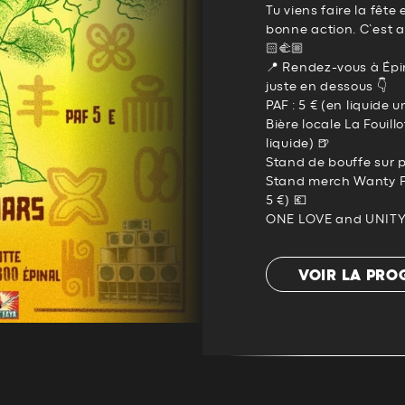
Tu viens faire la fête
bonne action. C’est au
🏻‍🫲🏼
📍 Rendez-vous à Épin
juste en dessous 👇
PAF : 5 € (en liquide
Bière locale La Fouill
liquide) 🍺
Stand de bouffe sur p
Stand merch Wanty Fay
5 €) 💶
ONE LOVE and UNITY
VOIR LA PR