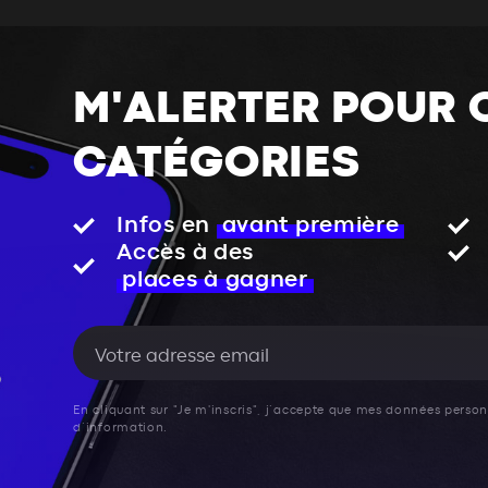
M'ALERTER POUR 
CATÉGORIES
Infos en
avant première
Accès à des
places à gagner
En cliquant sur "Je m'inscris", j’accepte que mes données personn
d’information.