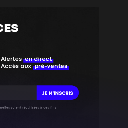
CES
Alertes
en direct
Accès aux
pré-ventes
JE M'INSCRIS
elles soient réutilisées à des fins