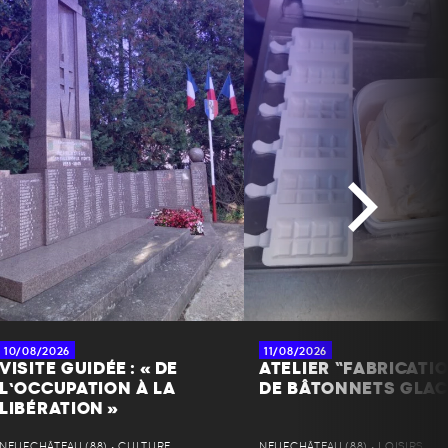
10/08/2026
11/08/2026
VISITE GUIDÉE : « DE
ATELIER “FABRICATI
L’OCCUPATION À LA
DE BÂTONNETS GLAC
LIBÉRATION »
NEUFCHÂTEAU (88) • CULTURE
NEUFCHÂTEAU (88) • LOISIRS