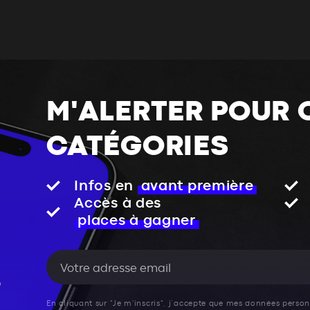
M'ALERTER POUR 
CATÉGORIES
Infos en
avant première
Accès à des
places à gagner
En cliquant sur "Je m'inscris", j’accepte que mes données personn