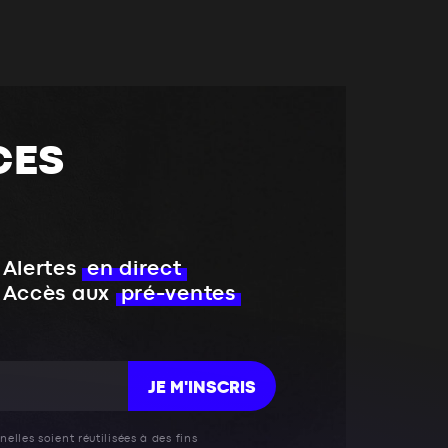
CES
Alertes
en direct
Accès aux
pré-ventes
JE M'INSCRIS
elles soient réutilisées à des fins