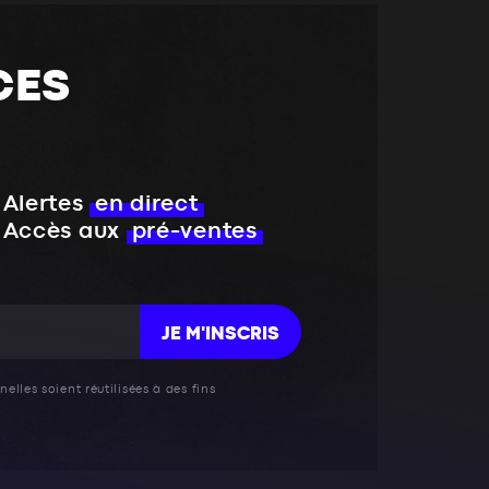
CES
Alertes
en direct
Accès aux
pré-ventes
JE M'INSCRIS
elles soient réutilisées à des fins