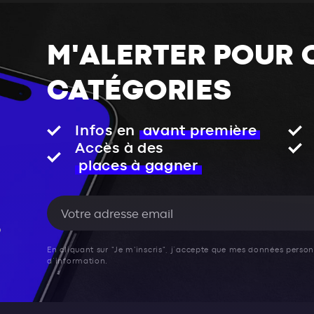
M'ALERTER POUR 
CATÉGORIES
Infos en
avant première
Accès à des
places à gagner
En cliquant sur "Je m'inscris", j’accepte que mes données personn
d’information.