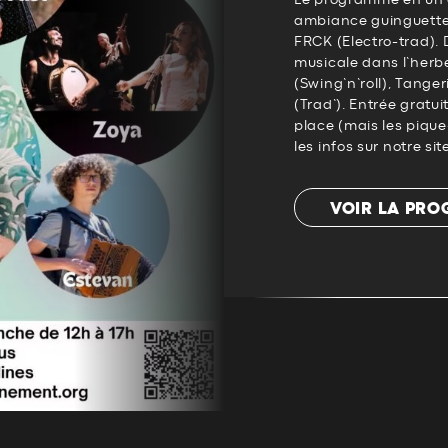
Le programme en un cli
ambiance guinguette 
FRCK (Electro-trad). 
musicale dans l’herb
(Swing’n’roll), Tange
(Trad’). Entrée gratui
place (mais les pique
les infos sur notre s
VOIR LA PR