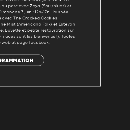
n d’oeil : Samedi 6 juin : Dès 19h,
au parc avec Zoya (Soul/blues) et
Dimanche 7 juin : 12h-17h, Journée
e avec The Cracked Cookies
rine Mist (Americana Folk) et Estevan
te. Buvette et petite restauration sur
-niques sont les bienvenus !). Toutes
ite web et page facebook.
OGRAMMATION