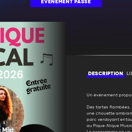
ÉVÉNEMENT PASSÉ
DESCRIPTION
L
Un événement propos
Des tartes flambées, 
une chouette ambianc
parc verdoyant ento
au Pique-Nique Music