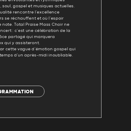
les envoûtantes et rythmiques
, soul, gospel et musiques actuelles.
tualité rencontre l’excellence
rs se réchauffent et où l’espoir
note. Total Praise Mass Choir ne
cert : c’est une célébration de la
râce partagé qui marquera
 qui y assisteront.
par cette vague d’émotion gospel qui
e temps d’un après-midi inoubliable.
OGRAMMATION