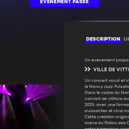
ÉVÉNEMENT PASSÉ
DESCRIPTION
L
Un événement propos
VILLE DE VITT
Un concert vocal et i
le Nancy Jazz Pulsati
Dans le cadre du Nanc
concert de clôture du
2025, avec une format
puissantes et cinq mu
Cette création origin
scène du Palais des 