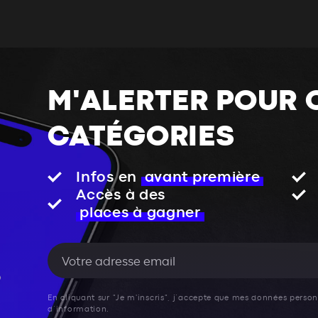
M'ALERTER POUR 
CATÉGORIES
Infos en
avant première
Accès à des
places à gagner
En cliquant sur "Je m'inscris", j’accepte que mes données personn
d’information.