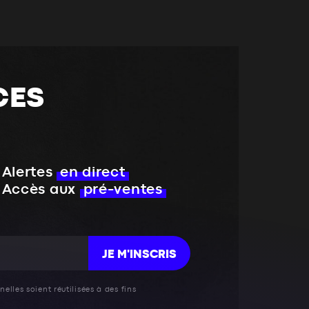
CES
Alertes
en direct
Accès aux
pré-ventes
JE M'INSCRIS
elles soient réutilisées à des fins