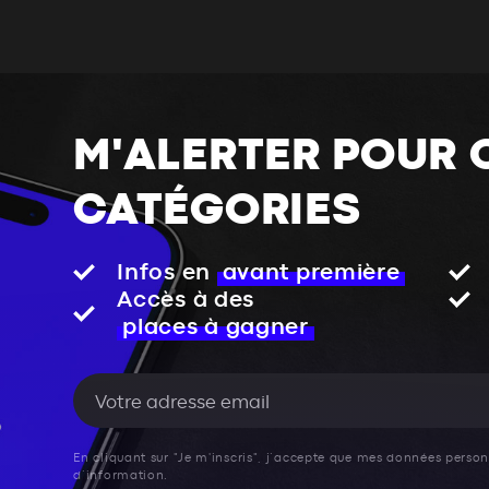
M'ALERTER POUR 
CATÉGORIES
Infos en
avant première
Accès à des
places à gagner
En cliquant sur "Je m'inscris", j’accepte que mes données personn
d’information.