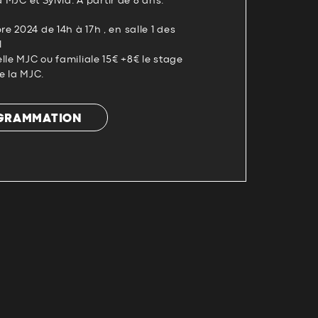
a MJC et Sylvia. À partir de 8 ans.
 2024 de 14h à 17h , en salle 1 des
l
lle MJC ou familiale 15€ +8€ le stage
e la MJC.
OGRAMMATION