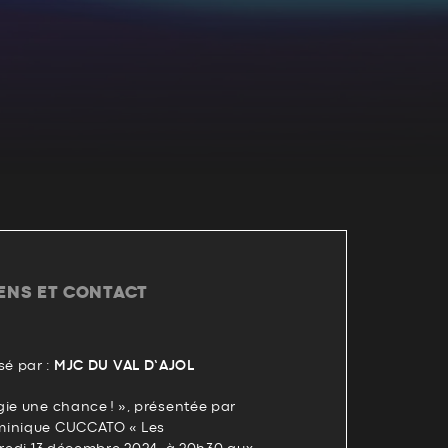
IENS ET CONTACT
é par :
MJC DU VAL D’AJOL
gie une chance ! », présentée par
minique CUCCATO « Les