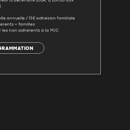
dredi 13 décembre 2024, à 20h30 aux
l.
lle annuelle / 15€ adhésion familiale
hérents + familles
r les non adhérents à la MJC
OGRAMMATION