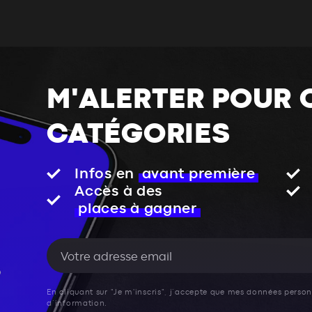
M'ALERTER POUR 
CATÉGORIES
Infos en
avant première
Accès à des
places à gagner
En cliquant sur "Je m'inscris", j’accepte que mes données personn
d’information.