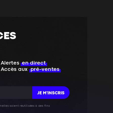
CES
Alertes
en direct
Accès aux
pré-ventes
JE M'INSCRIS
elles soient réutilisées à des fins