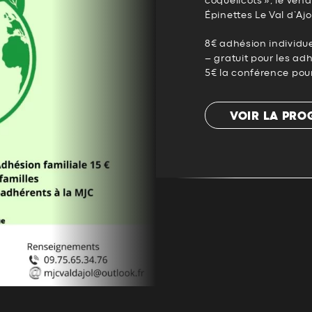
coquelicots », le ven
Épinettes Le Val d’Ajo
8€ adhésion individue
– gratuit pour les ad
5€ la conférence pou
VOIR LA PR